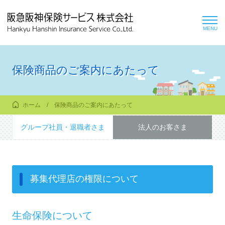
toggl
MENU
navig
保険商品のご案内にあたって
ホーム
保険商品のご案内にあたって
グループ社員・退職者さま
法人のお客さま
募集代理店の権限について
生命保険について