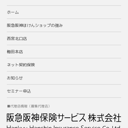
情報を取得します。
ホーム
個人情報の利用目的
当社は、複数の保険会社から保険募集の委託を受けた
阪急阪神ほけんショップの強み
保険代理業を営んでおります。当社はお客様との取引
西宮北口店
により頂いた個人情報を、他の保険会社の商品及びこ
れらに付帯・関連するサービスのご提供、宣伝物の送
梅田本店
付、電話等による営業案内等を実施するために必要な
範囲で利用いたします。
ネット契約保険
また、利用目的を変更する場合には、関連性を有する
お知らせ
と合理的に認められる範囲においてのみ行い、変更す
る場合には、その内容をご本人に対し、書面等による
セミナー申込
ご案内、またはウェブサイトへの掲示などの方法によ
り公表します。
■代理店情報（募集代理店）
当社に対し保険募集業務の委託を行う保険会社の利用
目的は、下記の各社のウェブサイトに記載してありま