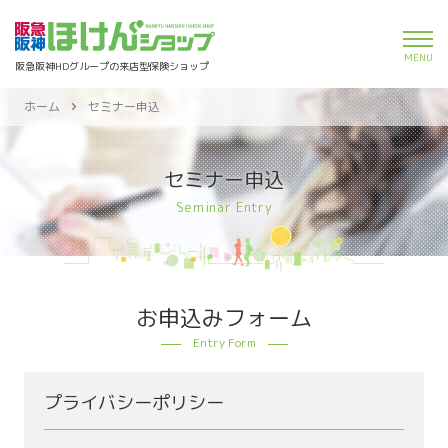
togg
MENU
navi
阪急阪神HDグループの
来店型保険ショップ
ホーム
セミナー申込
セミナー申込
Seminar Entry
お申込みフォーム
Entry Form
プライバシーポリシー